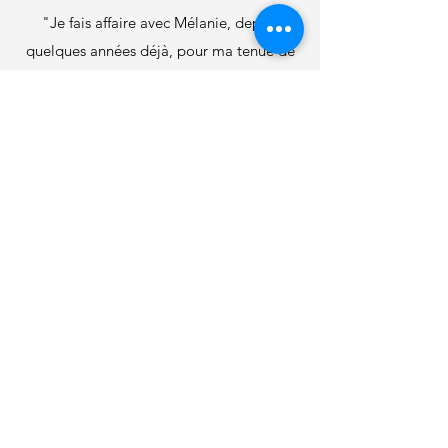
"Je fais affaire avec Mélanie, depuis
quelques années déjà, pour ma tenue de
livre. Je suis très satisfait.
Elle est très minutieuse, organisée,
prévoyante et à l'écoute. Je vous la
recommande vivement.
Merci Mélanie pour ton superbe travail."
Yanic Proteau
Gestion Pro-Fort Inc.